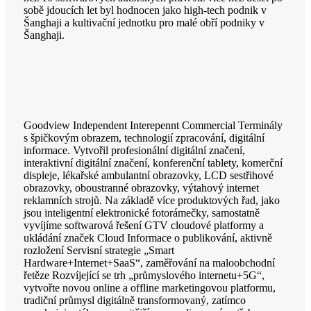
sobě jdoucích let byl hodnocen jako high-tech podnik v
Šanghaji a kultivační jednotku pro malé obří podniky v
Šanghaji.
Goodview Independent Interepennt Commercial Terminály
s špičkovým obrazem, technologií zpracování, digitální
informace. Vytvořil profesionální digitální značení,
interaktivní digitální značení, konferenční tablety, komerční
displeje, lékařské ambulantní obrazovky, LCD sestřihové
obrazovky, oboustranné obrazovky, výtahový internet
reklamních strojů. Na základě více produktových řad, jako
jsou inteligentní elektronické fotorámečky, samostatně
vyvíjíme softwarová řešení GTV cloudové platformy a
ukládání značek Cloud Informace o publikování, aktivně
rozložení Servisní strategie „Smart
Hardware+Internet+SaaS“, zaměřování na maloobchodní
řetěze Rozvíjející se trh „průmyslového internetu+5G“,
vytvořte novou online a offline marketingovou platformu,
tradiční průmysl digitálně transformovaný, zatímco