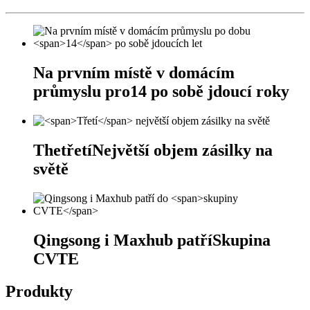
Na prvním místě v domácím
průmyslu pro
14
po sobě jdoucí roky
The
třetí
Největší objem zásilky na
světě
Qingsong i Maxhub patří
Skupina
CVTE
Produkty