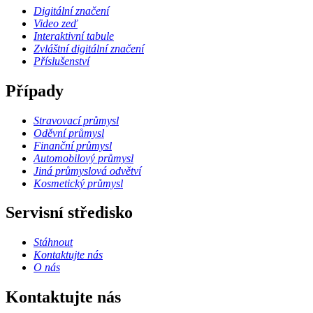
Digitální značení
Video zeď
Interaktivní tabule
Zvláštní digitální značení
Příslušenství
Případy
Stravovací průmysl
Oděvní průmysl
Finanční průmysl
Automobilový průmysl
Jiná průmyslová odvětví
Kosmetický průmysl
Servisní středisko
Stáhnout
Kontaktujte nás
O nás
Kontaktujte nás