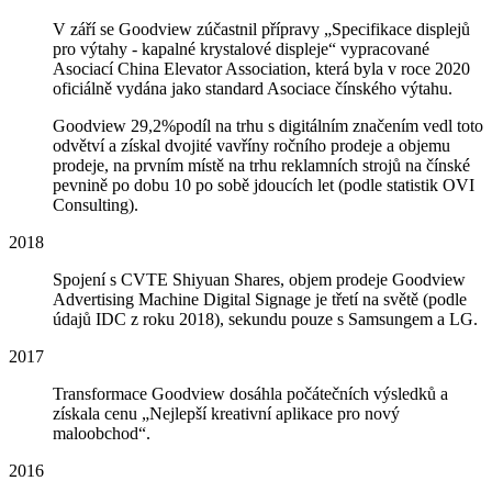
V září se Goodview zúčastnil přípravy „Specifikace displejů
pro výtahy - kapalné krystalové displeje“ vypracované
Asociací China Elevator Association, která byla v roce 2020
oficiálně vydána jako standard Asociace čínského výtahu.
Goodview 29,2%podíl na trhu s digitálním značením vedl toto
odvětví a získal dvojité vavříny ročního prodeje a objemu
prodeje, na prvním místě na trhu reklamních strojů na čínské
pevnině po dobu 10 po sobě jdoucích let (podle statistik OVI
Consulting).
2018
Spojení s CVTE Shiyuan Shares, objem prodeje Goodview
Advertising Machine Digital Signage je třetí na světě (podle
údajů IDC z roku 2018), sekundu pouze s Samsungem a LG.
2017
Transformace Goodview dosáhla počátečních výsledků a
získala cenu „Nejlepší kreativní aplikace pro nový
maloobchod“.
2016