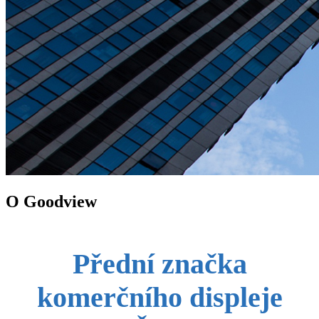
O Goodview
Přední značka
komerčního displeje