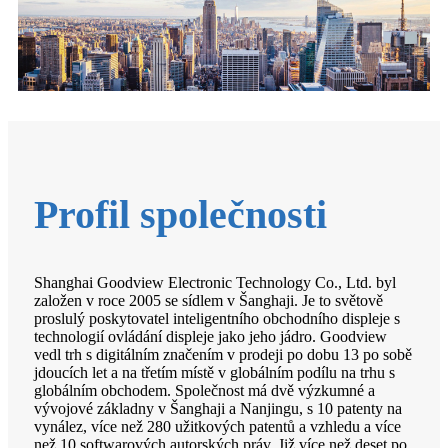
Profil společnosti
Shanghai Goodview Electronic Technology Co., Ltd. byl
založen v roce 2005 se sídlem v Šanghaji. Je to světově
proslulý poskytovatel inteligentního obchodního displeje s
technologií ovládání displeje jako jeho jádro. Goodview
vedl trh s digitálním značením v prodeji po dobu 13 po sobě
jdoucích let a na třetím místě v globálním podílu na trhu s
globálním obchodem. Společnost má dvě výzkumné a
vývojové základny v Šanghaji a Nanjingu, s 10 patenty na
vynález, více než 280 užitkových patentů a vzhledu a více
než 10 softwarových autorských práv. Již více než deset po