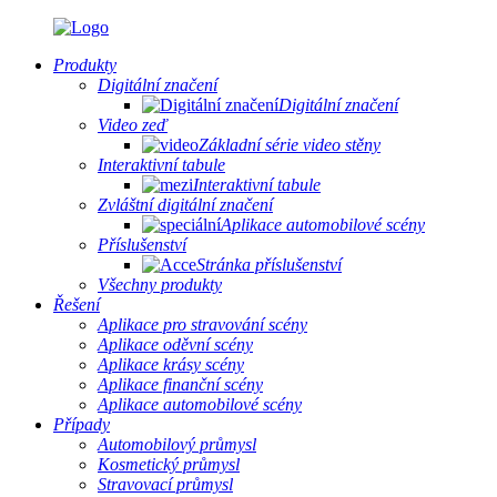
Produkty
Digitální značení
Digitální značení
Video zeď
Základní série video stěny
Interaktivní tabule
Interaktivní tabule
Zvláštní digitální značení
Aplikace automobilové scény
Příslušenství
Stránka příslušenství
Všechny produkty
Řešení
Aplikace pro stravování scény
Aplikace oděvní scény
Aplikace krásy scény
Aplikace finanční scény
Aplikace automobilové scény
Případy
Automobilový průmysl
Kosmetický průmysl
Stravovací průmysl