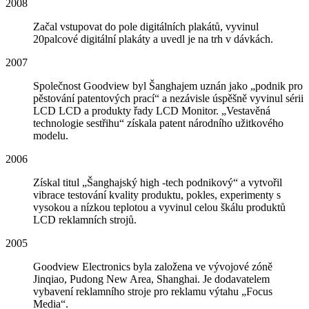
2008
Začal vstupovat do pole digitálních plakátů, vyvinul
20palcové digitální plakáty a uvedl je na trh v dávkách.
2007
Společnost Goodview byl Šanghajem uznán jako „podnik pro
pěstování patentových prací“ a nezávisle úspěšně vyvinul sérii
LCD LCD a produkty řady LCD Monitor. „Vestavěná
technologie sestřihu“ získala patent národního užitkového
modelu.
2006
Získal titul „Šanghajský high -tech podnikový“ a vytvořil
vibrace testování kvality produktu, pokles, experimenty s
vysokou a nízkou teplotou a vyvinul celou škálu produktů
LCD reklamních strojů.
2005
Goodview Electronics byla založena ve vývojové zóně
Jinqiao, Pudong New Area, Shanghai. Je dodavatelem
vybavení reklamního stroje pro reklamu výtahu „Focus
Media“.