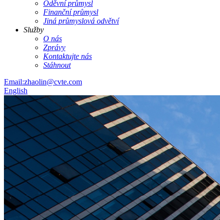
Oděvní průmysl
Finanční průmysl
Jiná průmyslová odvětví
Služby
O nás
Zprávy
Kontaktujte nás
Stáhnout
Email:zhaolin@cvte.com
English