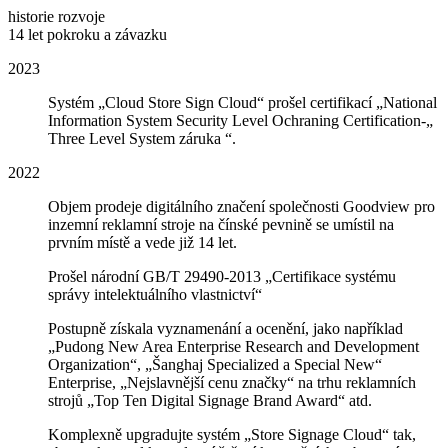
historie rozvoje
14 let pokroku a závazku
2023
Systém „Cloud Store Sign Cloud“ prošel certifikací „National
Information System Security Level Ochraning Certification-„
Three Level System záruka “.
2022
Objem prodeje digitálního značení společnosti Goodview pro
inzemní reklamní stroje na čínské pevnině se umístil na
prvním místě a vede již 14 let.
Prošel národní GB/T 29490-2013 „Certifikace systému
správy intelektuálního vlastnictví“
Postupně získala vyznamenání a ocenění, jako například
„Pudong New Area Enterprise Research and Development
Organization“, „Šanghaj Specialized a Special New“
Enterprise, „Nejslavnější cenu značky“ na trhu reklamních
strojů „Top Ten Digital Signage Brand Award“ atd.
Komplexně upgradujte systém „Store Signage Cloud“ tak,