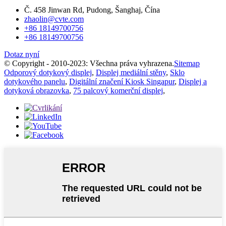
Č. 458 Jinwan Rd, Pudong, Šanghaj, Čína
zhaolin@cvte.com
+86 18149700756
+86 18149700756
Dotaz nyní
© Copyright - 2010-2023: Všechna práva vyhrazena.
Sitemap
Odporový dotykový displej
,
Displej mediální stěny
,
Sklo
dotykového panelu
,
Digitální značení Kiosk Singapur
,
Displej a
dotyková obrazovka
,
75 palcový komerční displej
,