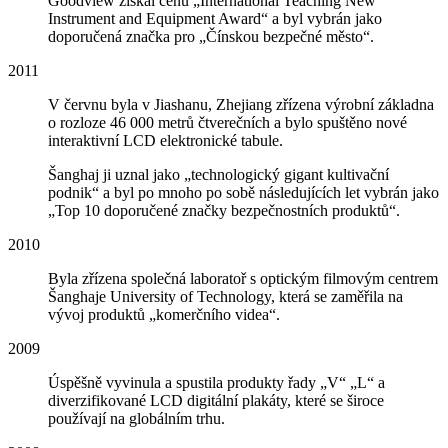
Goodview získal cenu „International Teaching New
Instrument and Equipment Award“ a byl vybrán jako
doporučená značka pro „Čínskou bezpečné město“.
2011
V červnu byla v Jiashanu, Zhejiang zřízena výrobní základna
o rozloze 46 000 metrů čtverečních a bylo spuštěno nové
interaktivní LCD elektronické tabule.
Šanghaj ji uznal jako „technologický gigant kultivační
podnik“ a byl po mnoho po sobě následujících let vybrán jako
„Top 10 doporučené značky bezpečnostních produktů“.
2010
Byla zřízena společná laboratoř s optickým filmovým centrem
Šanghaje University of Technology, která se zaměřila na
vývoj produktů „komerčního videa“.
2009
Úspěšně vyvinula a spustila produkty řady „V“ „L“ a
diverzifikované LCD digitální plakáty, které se široce
používají na globálním trhu.