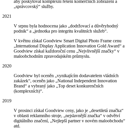
aby poskytoval komplexní řešení komerčních zobrazení a
„správcovský“ služby.
2021
V srpnu byla hodnocena jako „dodržovací a důvěryhodný
podnik“ a „jednotka pro integritu kvalitních služeb“.
V květnu získal Goodview Smart Digital Photo Frame cenu
„International Display Application Innovation Gold Award“ a
Goodview získal každoroční cenu „Nejvlivnější značky“ v
maloobchodním zpravodajském průmyslu.
2020
Goodview byl oceněn „vynikajícím dodavatelem vládních
zakázek“, oceněn jako „National Independent Innovation
Brand“ a vybraný jako „Top deset konkurenčních
(komplexních)“.
2019
V prosinci získal Goodview ceny, jako je „desetiletá značka“
v oblasti reklamního stroje, „nejslavnější značka“ v odvětví
digitálního značení, „Nejlepší partner v novém maloobchodu“
atd.