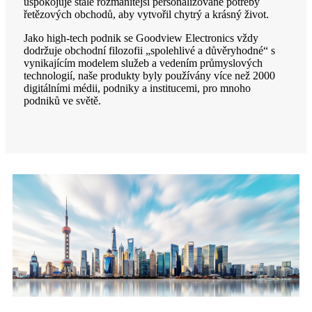
uspokojuje stále rozmanitější personalizované potřeby
řetězových obchodů, aby vytvořil chytrý a krásný život.
Jako high-tech podnik se Goodview Electronics vždy
dodržuje obchodní filozofii „spolehlivé a důvěryhodné“ s
vynikajícím modelem služeb a vedením průmyslových
technologií, naše produkty byly používány více než 2000
digitálními médii, podniky a institucemi, pro mnoho
podniků ve světě.