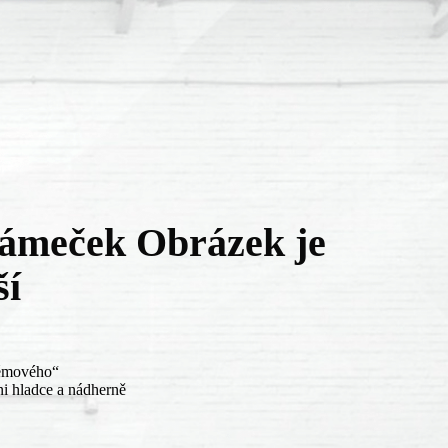
rámeček Obrázek je
ší
lémového“
ni hladce a nádherně