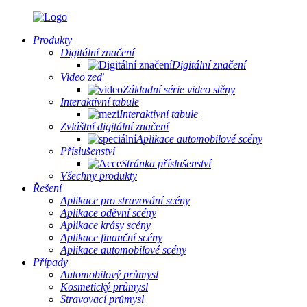
Produkty
Digitální značení
Digitální značení
Video zeď
Základní série video stěny
Interaktivní tabule
Interaktivní tabule
Zvláštní digitální značení
Aplikace automobilové scény
Příslušenství
Stránka příslušenství
Všechny produkty
Řešení
Aplikace pro stravování scény
Aplikace oděvní scény
Aplikace krásy scény
Aplikace finanční scény
Aplikace automobilové scény
Případy
Automobilový průmysl
Kosmetický průmysl
Stravovací průmysl