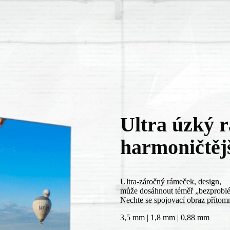
Ultra úzký 
harmoničtěj
Ultra-záročný rámeček, design,
může dosáhnout téměř „bezprob
Nechte se spojovací obraz přítom
3,5 mm | 1,8 mm | 0,88 mm