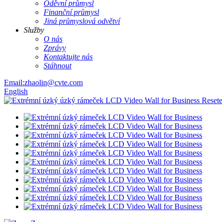
Oděvní průmysl
Finanční průmysl
Jiná průmyslová odvětví
Služby
O nás
Zprávy
Kontaktujte nás
Stáhnout
Email:zhaolin@cvte.com
English