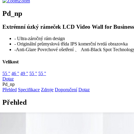
Zoom
Pd_np
Extrémní úzký rámeček LCD Video Wall for Business
- Ultra-záročný rám design
- Originální průmyslová třída IPS komerční tvrdá obrazovka
-Anti-Glare Povrchové ošetření 、 Anti-Black Spot Technolog
Velikost
55 ''
46 ''
49 ''
55 ''
55 ''
Dotaz
Pd_np
Přehled
Specifikace
Zdroje
Doporučení
Dotaz
Přehled