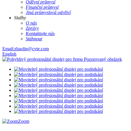
Oděvní průmysl
Finanční průmysl
Jiná průmyslová odvětví
Služby
O nás
Zprávy
Kontaktujte nás
Stáhnout
Email:zhaolin@cvte.com
English
Zoom