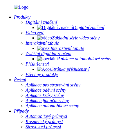
Produkty
Digitální značení
Digitální značení
Video zeď
Základní série video stěny
Interaktivní tabule
Interaktivní tabule
Zvláštní digitální značení
Aplikace automobilové scény
Příslušenství
Stránka příslušenství
Všechny produkty
Řešení
Aplikace pro stravování scény
Aplikace oděvní scény
Aplikace krásy scény
Aplikace finanční scény
Aplikace automobilové scény
Případy
Automobilový průmysl
Kosmetický průmysl
Stravovací průmysl