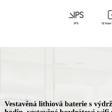
Vestavěná lithiová baterie s výdrž
hodin, vestavěné bezdrátové wifi