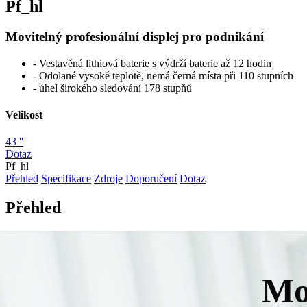
Pf_hl
Movitelný profesionální displej pro podnikání
- Vestavěná lithiová baterie s výdrží baterie až 12 hodin
- Odolané vysoké teplotě, nemá černá místa při 110 stupních
- úhel širokého sledování 178 stupňů
Velikost
43 ''
Dotaz
Pf_hl
Přehled
Specifikace
Zdroje
Doporučení
Dotaz
Přehled
Mo